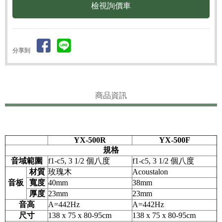
檢視詢價車
分享到
商品資訊
YX-500R
YX-500F
規格
音域範圍
f1-c5, 3 1/2 個八度
f1-c5, 3 1/2 個八度
材質
玫瑰木
Acoustalon
音板
寬度
40mm
38mm
厚度
23mm
23mm
音高
A=442Hz
A=442Hz
尺寸
138 x 75 x 80-95cm
138 x 75 x 80-95cm