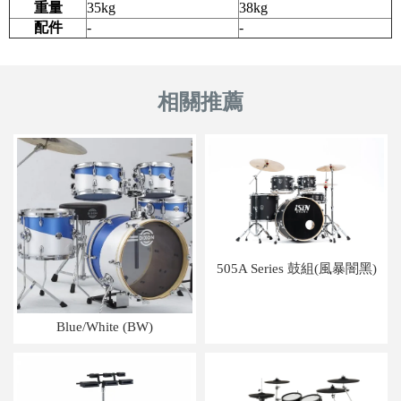
重量
35kg
38kg
配件
-
-
505A Series 鼓組(風暴闇黑)
Blue/White (BW)