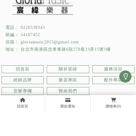
0226538343
54187452
gloriamusic2015@gmail.com
台北市南港區忠孝東路6段278巷23弄15號1樓
回首頁
關於宸緯
服務項目
經銷品牌
樂器專區
配件專區
音樂專欄
聯絡我們
樂器行
台北樂器行
南港區樂器行
樂器買賣
台北樂器買賣
回首頁
匯款通知
購物車
(0)
Designed by
揚京快客
Copyright © 2026
..
累積人氣: 569762